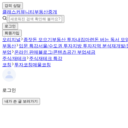
강의 상담
클래스
커뮤니티
부동산중개
로그인
회원가입
오리지널
종잣돈 모으기
부동산 투자
내집마련
돈 버는 독서 모
부동산
입문 특강
서울/수도권 투자
지방 투자
지역 분석
재개발/
부업
온라인 판매
블로그/콘텐츠
공간 부업
세금
주식/재테크
주식
재테크 특강
코칭
투자코칭
매물코칭
로그인
내가 쓴 글 보러가기