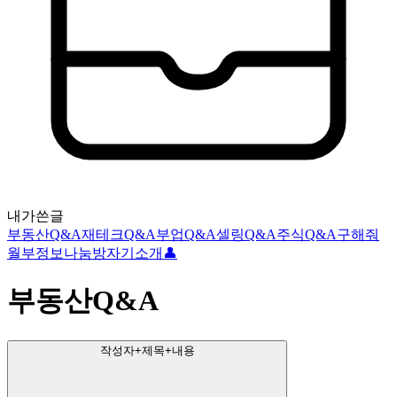
내가쓴글
부동산Q&A
재테크Q&A
부업Q&A
셀링Q&A
주식Q&A
구해줘
월부
정보나눔방
자기소개👤
부동산Q&A
작성자+제목+내용