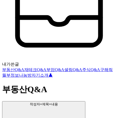
내가쓴글
부동산Q&A
재테크Q&A
부업Q&A
셀링Q&A
주식Q&A
구해줘
월부
정보나눔방
자기소개👤
부동산Q&A
작성자+제목+내용