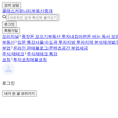
강의 상담
클래스
커뮤니티
부동산중개
로그인
회원가입
오리지널
종잣돈 모으기
부동산 투자
내집마련
돈 버는 독서 모
부동산
입문 특강
서울/수도권 투자
지방 투자
지역 분석
재개발/
부업
온라인 판매
블로그/콘텐츠
공간 부업
세금
주식/재테크
주식
재테크 특강
코칭
투자코칭
매물코칭
로그인
내가 쓴 글 보러가기