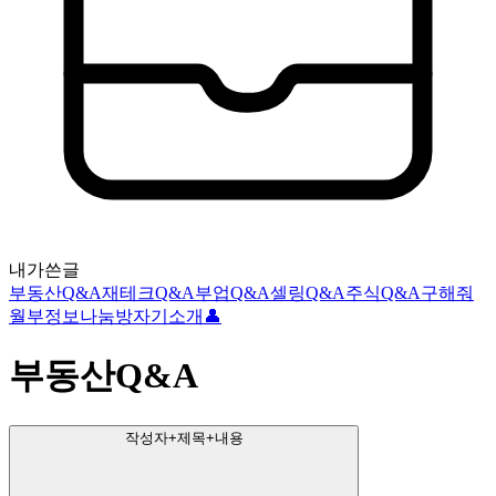
내가쓴글
부동산Q&A
재테크Q&A
부업Q&A
셀링Q&A
주식Q&A
구해줘
월부
정보나눔방
자기소개👤
부동산Q&A
작성자+제목+내용