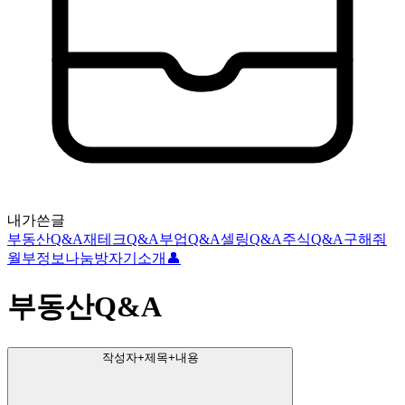
내가쓴글
부동산Q&A
재테크Q&A
부업Q&A
셀링Q&A
주식Q&A
구해줘
월부
정보나눔방
자기소개👤
부동산Q&A
작성자+제목+내용