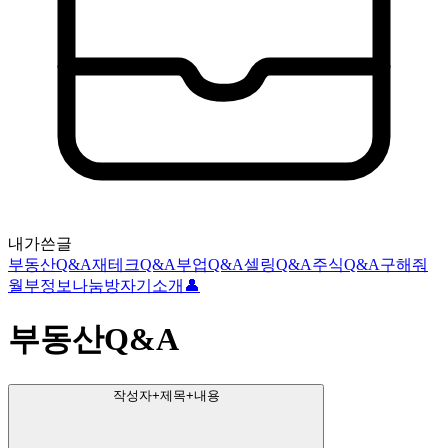
내가쓴글
부동산Q&A
재테크Q&A
부업Q&A
셀링Q&A
주식Q&A
구해줘
월부
정보나눔방
자기소개👤
부동산Q&A
작성자+제목+내용