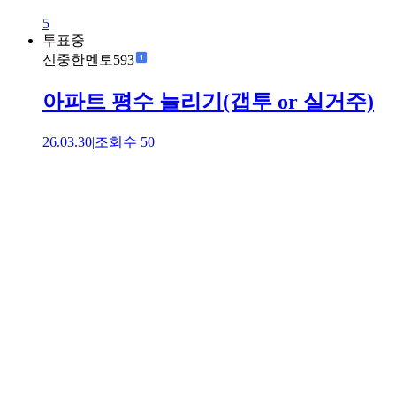
5
투표중
신중한멘토593
아파트 평수 늘리기(갭투 or 실거주)
26.03.30
|
조회수
50