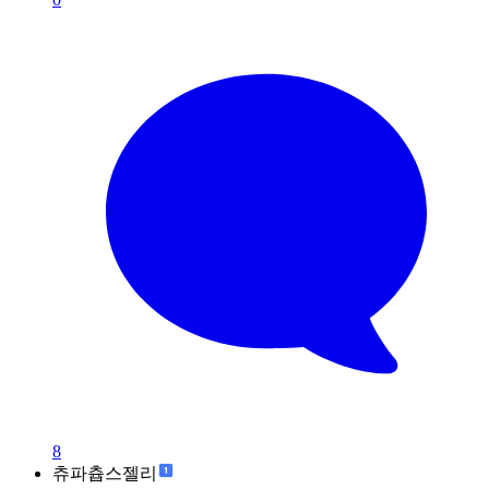
8
츄파츕스젤리