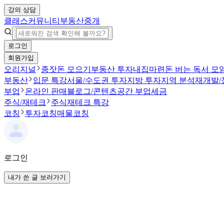
강의 상담
클래스
커뮤니티
부동산중개
로그인
회원가입
오리지널
종잣돈 모으기
부동산 투자
내집마련
돈 버는 독서 모
부동산
입문 특강
서울/수도권 투자
지방 투자
지역 분석
재개발/
부업
온라인 판매
블로그/콘텐츠
공간 부업
세금
주식/재테크
주식
재테크 특강
코칭
투자코칭
매물코칭
로그인
내가 쓴 글 보러가기