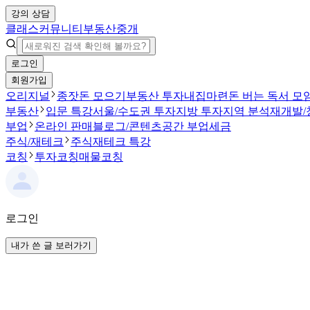
강의 상담
클래스
커뮤니티
부동산중개
로그인
회원가입
오리지널
종잣돈 모으기
부동산 투자
내집마련
돈 버는 독서 모
부동산
입문 특강
서울/수도권 투자
지방 투자
지역 분석
재개발/
부업
온라인 판매
블로그/콘텐츠
공간 부업
세금
주식/재테크
주식
재테크 특강
코칭
투자코칭
매물코칭
로그인
내가 쓴 글 보러가기