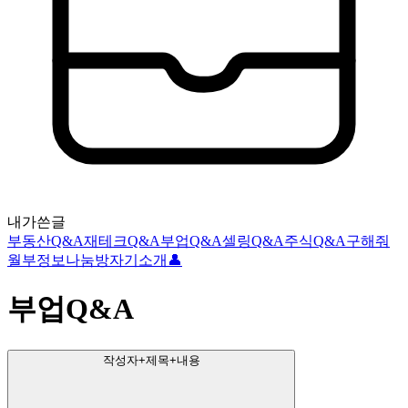
내가쓴글
부동산Q&A
재테크Q&A
부업Q&A
셀링Q&A
주식Q&A
구해줘
월부
정보나눔방
자기소개👤
부업Q&A
작성자+제목+내용