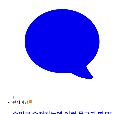
1
썬샤이닝