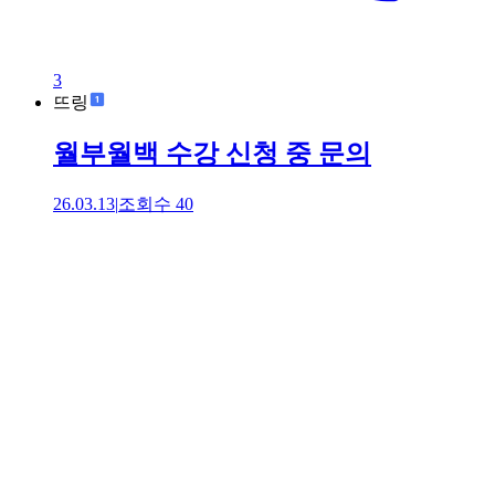
3
뜨링
월부월백 수강 신청 중 문의
26.03.13
|
조회수
40