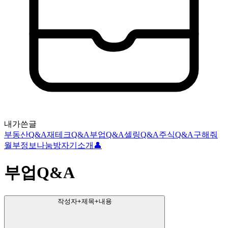
내가쓴글
부동산Q&A
재테크Q&A
부업Q&A
셀링Q&A
주식Q&A
구해줘
월부
정보나눔방
자기소개👤
부업Q&A
작성자+제목+내용