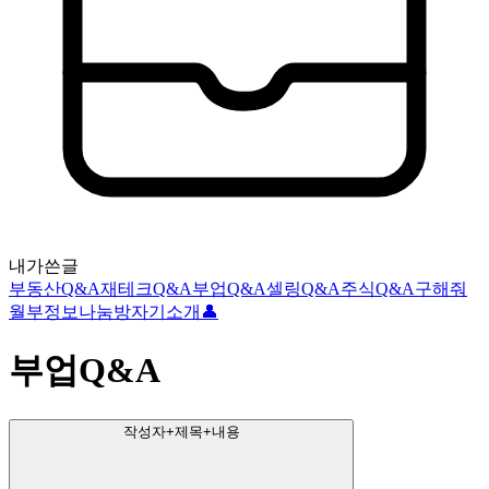
내가쓴글
부동산Q&A
재테크Q&A
부업Q&A
셀링Q&A
주식Q&A
구해줘
월부
정보나눔방
자기소개👤
부업Q&A
작성자+제목+내용