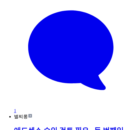
1
별찌롱