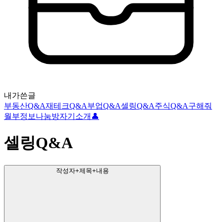
내가쓴글
부동산Q&A
재테크Q&A
부업Q&A
셀링Q&A
주식Q&A
구해줘
월부
정보나눔방
자기소개👤
셀링Q&A
작성자+제목+내용