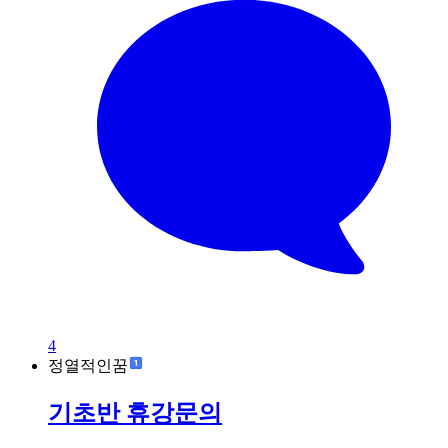
4
정열적인꿈
기초반 휴강문의