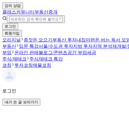
강의 상담
클래스
커뮤니티
부동산중개
로그인
회원가입
오리지널
종잣돈 모으기
부동산 투자
내집마련
돈 버는 독서 모
부동산
입문 특강
서울/수도권 투자
지방 투자
지역 분석
재개발/
부업
온라인 판매
블로그/콘텐츠
공간 부업
세금
주식/재테크
주식
재테크 특강
코칭
투자코칭
매물코칭
로그인
내가 쓴 글 보러가기