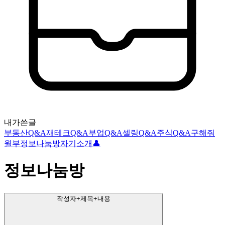
내가쓴글
부동산Q&A
재테크Q&A
부업Q&A
셀링Q&A
주식Q&A
구해줘
월부
정보나눔방
자기소개👤
정보나눔방
작성자+제목+내용