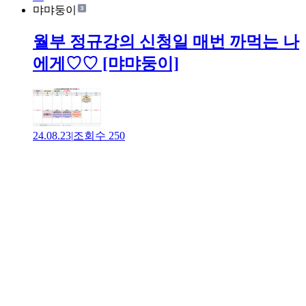
먀먀둥이
월부 정규강의 신청일 매번 까먹는 나
에게♡♡ [먀먀둥이]
24.08.23
|
조회수
250