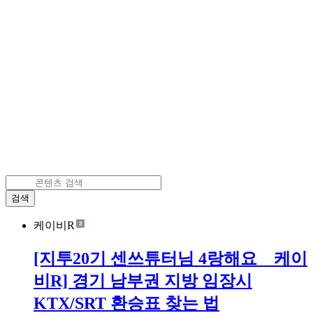
검색
케이비R
[지투20기 센쓰튜터님 4랑해요 _ 케이
비R] 경기 남부권 지방 임장시
KTX/SRT 환승표 찾는 법