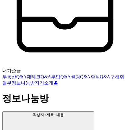
내가쓴글
부동산Q&A
재테크Q&A
부업Q&A
셀링Q&A
주식Q&A
구해줘
월부
정보나눔방
자기소개👤
정보나눔방
작성자+제목+내용