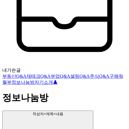
내가쓴글
부동산Q&A
재테크Q&A
부업Q&A
셀링Q&A
주식Q&A
구해줘
월부
정보나눔방
자기소개👤
정보나눔방
작성자+제목+내용