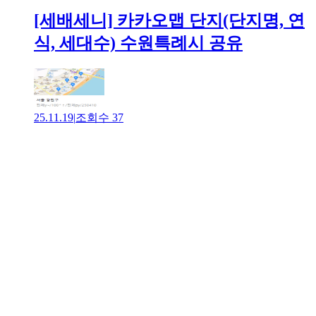
[세배세니] 카카오맵 단지(단지명, 연
식, 세대수) 수원특례시 공유
25.11.19
|
조회수
37