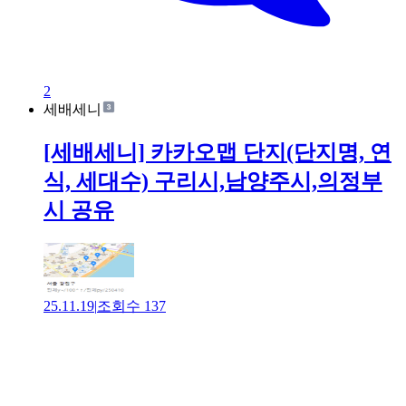
2
세배세니
[세배세니] 카카오맵 단지(단지명, 연
식, 세대수) 구리시,남양주시,의정부
시 공유
25.11.19
|
조회수
137