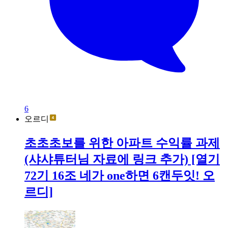
6
오르디
초초초보를 위한 아파트 수익률 과제
(샤샤튜터님 자료에 링크 추가) [열기
72기 16조 네가 one하면 6캔두잇! 오
르디]