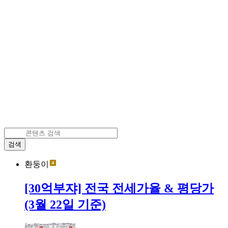
검색
환둥이
[30억부쟈] 전국 전세가율 & 평당가
(3월 22일 기준)