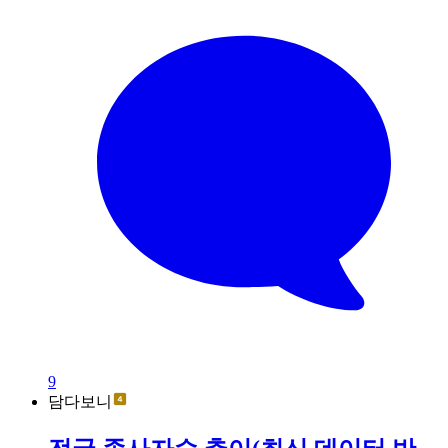
9
담다보니