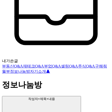
내가쓴글
부동산Q&A
재테크Q&A
부업Q&A
셀링Q&A
주식Q&A
구해줘
월부
정보나눔방
자기소개👤
정보나눔방
작성자+제목+내용