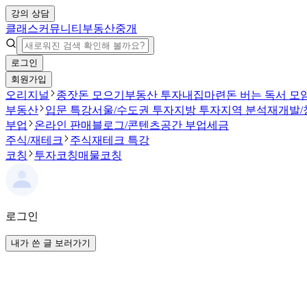
강의 상담
클래스
커뮤니티
부동산중개
로그인
회원가입
오리지널
종잣돈 모으기
부동산 투자
내집마련
돈 버는 독서 모
부동산
입문 특강
서울/수도권 투자
지방 투자
지역 분석
재개발/
부업
온라인 판매
블로그/콘텐츠
공간 부업
세금
주식/재테크
주식
재테크 특강
코칭
투자코칭
매물코칭
로그인
내가 쓴 글 보러가기