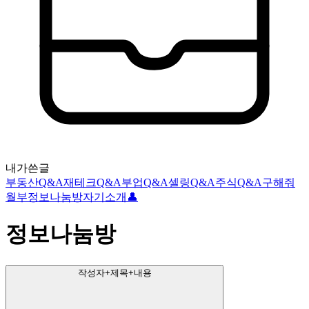
내가쓴글
부동산Q&A
재테크Q&A
부업Q&A
셀링Q&A
주식Q&A
구해줘
월부
정보나눔방
자기소개👤
정보나눔방
작성자+제목+내용