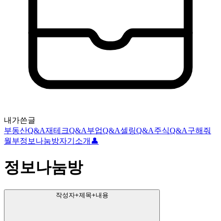
내가쓴글
부동산Q&A
재테크Q&A
부업Q&A
셀링Q&A
주식Q&A
구해줘
월부
정보나눔방
자기소개👤
정보나눔방
작성자+제목+내용