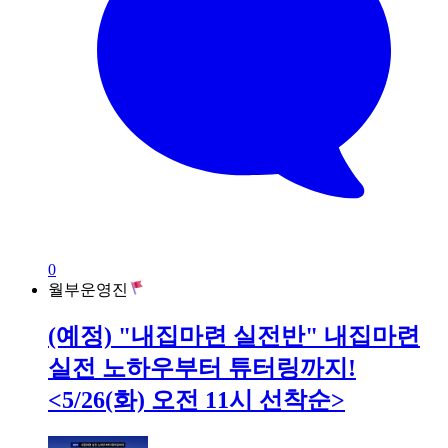
0
월부운영진
(예정) "내집마련 실전반" 내집마련
실전 노하우부터 튜터링까지!
<5/26(화) 오전 11시 선착순>