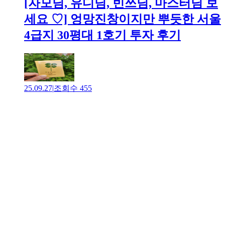
[자모님, 유디님, 빈쓰님, 마스터님 보
세요 ♡] 엉망진창이지만 뿌듯한 서울
4급지 30평대 1호기 투자 후기
25.09.27
|
조회수
455