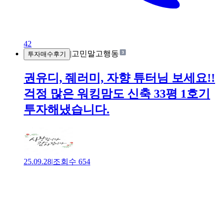
42
|
고민말고행동
투자매수후기
권유디, 줴러미, 자향 튜터님 보세요!!
걱정 많은 워킹맘도 신축 33평 1호기
투자해냈습니다.
25.09.28
|
조회수
654