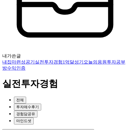
내가쓴글
내집마련성공기
실전투자경험
1억달성기
오늘의응원
투자공부
방
수익인증
실전투자경험
전체
투자매수후기
경험담공유
마인드셋