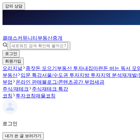
강의 상담
클래스
커뮤니티
부동산중개
로그인
회원가입
오리지널
종잣돈 모으기
부동산 투자
내집마련
돈 버는 독서 모
부동산
입문 특강
서울/수도권 투자
지방 투자
지역 분석
재개발/
부업
온라인 판매
블로그/콘텐츠
공간 부업
세금
주식/재테크
주식
재테크 특강
코칭
투자코칭
매물코칭
로그인
내가 쓴 글 보러가기