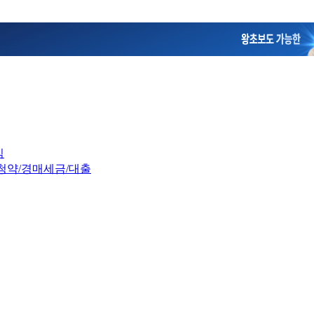
임
청약/경매
세금/대출