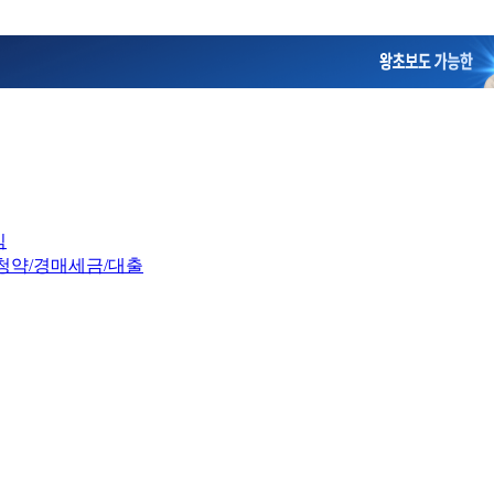
임
청약/경매
세금/대출