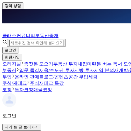
강의 상담
클래스
커뮤니티
부동산중개
로그인
회원가입
오리지널
종잣돈 모으기
부동산 투자
내집마련
돈 버는 독서 모
부동산
입문 특강
서울/수도권 투자
지방 투자
지역 분석
재개발/
부업
온라인 판매
블로그/콘텐츠
공간 부업
세금
주식/재테크
주식
재테크 특강
코칭
투자코칭
매물코칭
로그인
내가 쓴 글 보러가기