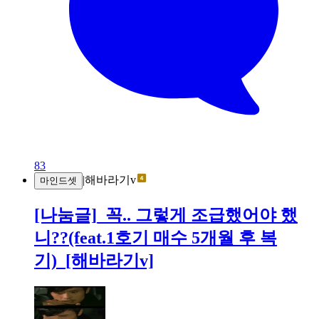
83
|
해바라기v
마인드셋
[나눔글]_꼭.. 그렇게 조급했어야 했
니??(feat.1호기 매수 5개월 후 복
기)_[해바라기v]