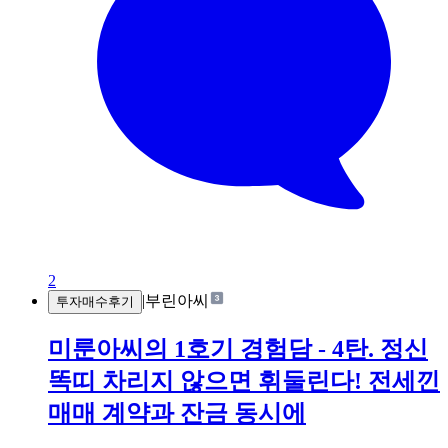
2
|
부린아씨
투자매수후기
미룬아씨의 1호기 경험담 - 4탄. 정신
똑띠 차리지 않으면 휘둘린다! 전세낀
매매 계약과 잔금 동시에