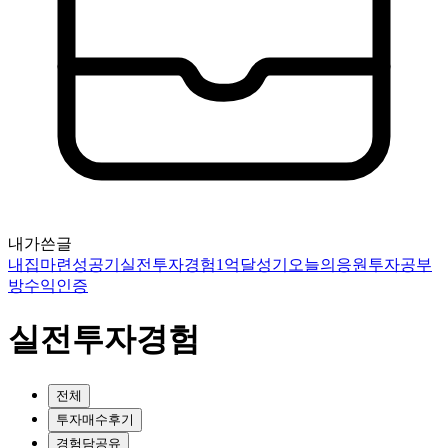
내가쓴글
내집마련성공기
실전투자경험
1억달성기
오늘의응원
투자공부
방
수익인증
실전투자경험
전체
투자매수후기
경험담공유