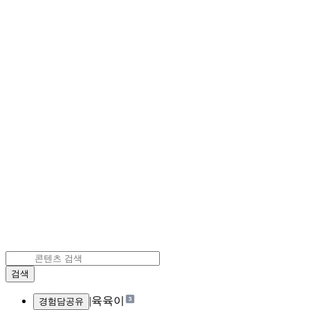
검색
|
육육이
경험담공유