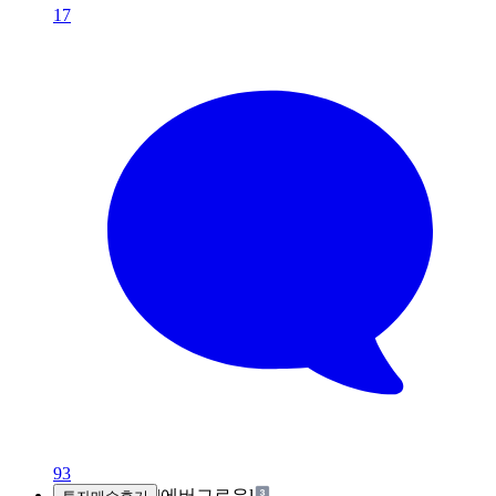
17
93
|
에버그로우l