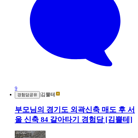
9
|
김뿔테
경험담공유
부모님의 경기도 외곽신축 매도 후 서
울 신축 84 갈아타기 경험담 [김뿔테]