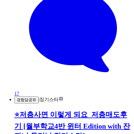
17
|
징기스타
경험담공유
⭐️저층사면 이렇게 되요_저층매도후
기 [월부학교4반 윈터 Edition with 잔