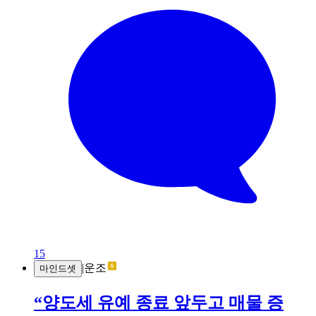
15
|
운조
마인드셋
“양도세 유예 종료 앞두고 매물 증