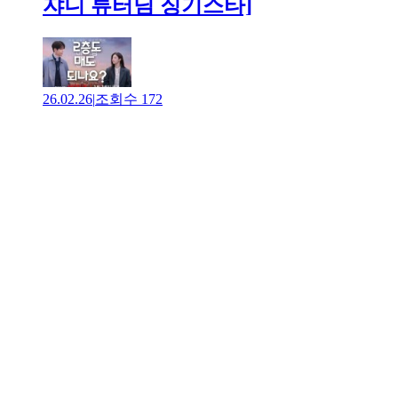
쟈니 튜터님 징기스타]
26.02.26
|
조회수
172