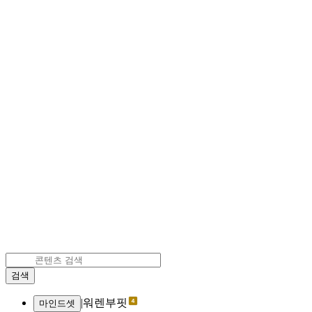
검색
|
워렌부핏
마인드셋