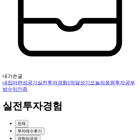
내가쓴글
내집마련성공기
실전투자경험
1억달성기
오늘의응원
투자공부
방
수익인증
실전투자경험
전체
투자매수후기
경험담공유