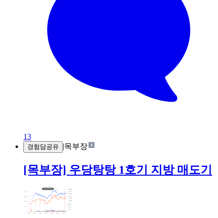
13
|
목부장
경험담공유
[목부장] 우당탕탕 1호기 지방 매도기