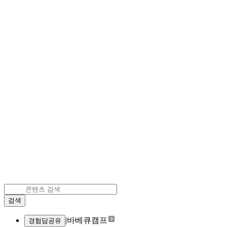
검색
|
바베큐캠프
경험담공유