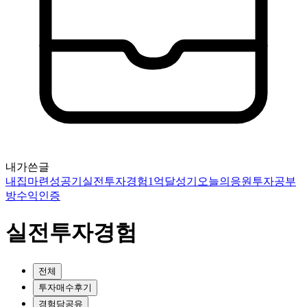
내가쓴글
내집마련성공기
실전투자경험
1억달성기
오늘의응원
투자공부
방
수익인증
실전투자경험
전체
투자매수후기
경험담공유