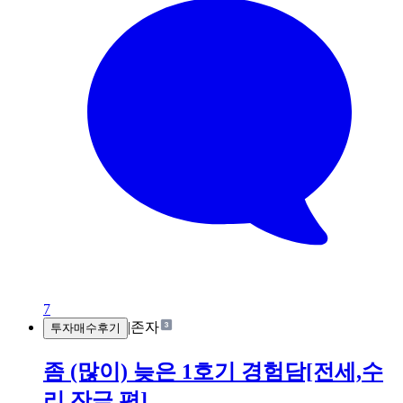
7
|
존자
투자매수후기
좀 (많이) 늦은 1호기 경험담[전세,수
리,잔금 편]