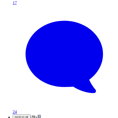
17
24
|
챈s
마인드셋