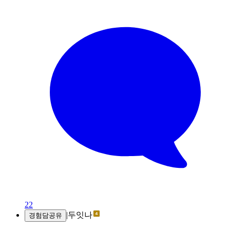
22
|
두잇나
경험담공유