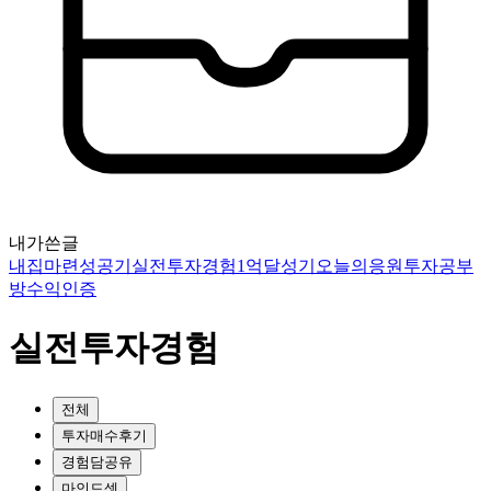
내가쓴글
내집마련성공기
실전투자경험
1억달성기
오늘의응원
투자공부
방
수익인증
실전투자경험
전체
투자매수후기
경험담공유
마인드셋