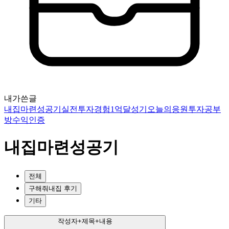
내가쓴글
내집마련성공기
실전투자경험
1억달성기
오늘의응원
투자공부
방
수익인증
내집마련성공기
전체
구해줘내집 후기
기타
작성자+제목+내용