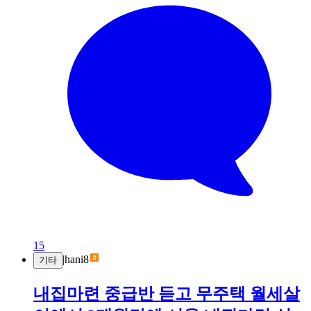
15
|
hani8
기타
내집마련 중급반 듣고 무주택 월세살