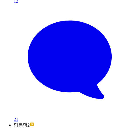
12
21
딩동댕2