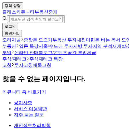
강의 상담
클래스
커뮤니티
부동산중개
로그인
회원가입
오리지널
종잣돈 모으기
부동산 투자
내집마련
돈 버는 독서 모
부동산
입문 특강
서울/수도권 투자
지방 투자
지역 분석
재개발/
부업
온라인 판매
블로그/콘텐츠
공간 부업
세금
주식/재테크
주식
재테크 특강
코칭
투자코칭
매물코칭
찾을 수 없는 페이지입니다.
커뮤니티 홈 바로가기
공지사항
서비스 이용약관
자주 묻는 질문
개인정보처리방침