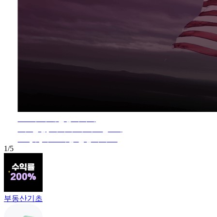
ETF부터 개별종목까지
4주 완성, 미국 주식 기초반 8기
9/2 (수) 무료특강 신청하기 →
1
/
5
부동산기초