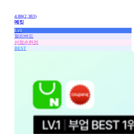
4.88
(
2,383
)
메킷
Lv1
얼리버드
선착순한정
BEST