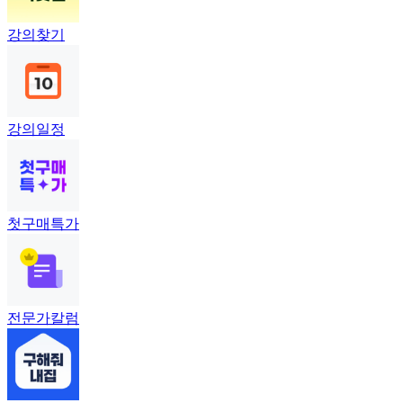
강의찾기
강의일정
첫구매특가
전문가칼럼