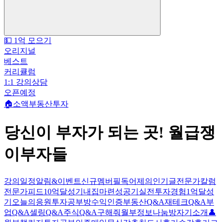
💵 1억 모으기
오리지널
베스트
커리큘럼
1:1 강의상담
오픈예정
🏠소액부동산투자
당신이 부자가 되는 곳! 월급쟁
이부자들
강의일정
알림&이벤트
신규멤버필독
어제의인기글
전문가칼럼
전문가피드
10억달성기
내집마련성공기
실전투자경험
1억달성
기
오늘의응원
투자공부방
수익인증
부동산Q&A
재테크Q&A
부
업Q&A
셀링Q&A
주식Q&A
구해줘월부
정보나눔방
자기소개👤