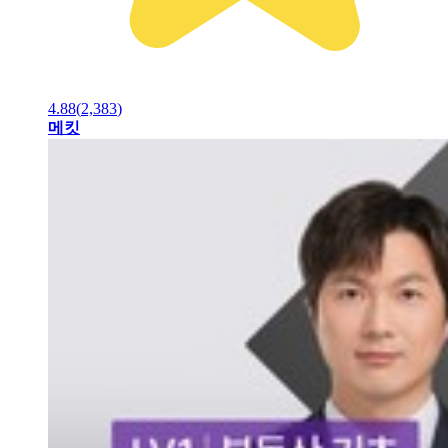
4.88
(
2,383
)
메킷