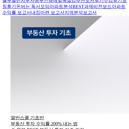
월부챌린지
투자공부인증
매일목실감
추천도서후기
수강후기
코
칭후기
돈버는 독서모임
아파트분석
BEST과제
비전보드
아파트
수익률 보고서
내집마련 보고서
지역분석보고서
열반스쿨 기초반
부동산 투자 수익률 200% 내는 법