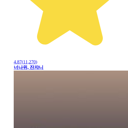
4.87
(
11,270
)
너나위, 잔쟈니