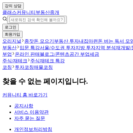
강의 상담
클래스
커뮤니티
부동산중개
로그인
회원가입
오리지널
종잣돈 모으기
부동산 투자
내집마련
돈 버는 독서 모
부동산
입문 특강
서울/수도권 투자
지방 투자
지역 분석
재개발/
부업
온라인 판매
블로그/콘텐츠
공간 부업
세금
주식/재테크
주식
재테크 특강
코칭
투자코칭
매물코칭
찾을 수 없는 페이지입니다.
커뮤니티 홈 바로가기
공지사항
서비스 이용약관
자주 묻는 질문
개인정보처리방침