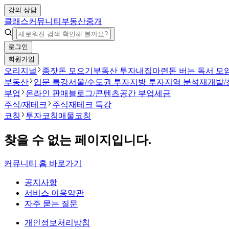
강의 상담
클래스
커뮤니티
부동산중개
로그인
회원가입
오리지널
종잣돈 모으기
부동산 투자
내집마련
돈 버는 독서 모
부동산
입문 특강
서울/수도권 투자
지방 투자
지역 분석
재개발/
부업
온라인 판매
블로그/콘텐츠
공간 부업
세금
주식/재테크
주식
재테크 특강
코칭
투자코칭
매물코칭
찾을 수 없는 페이지입니다.
커뮤니티 홈 바로가기
공지사항
서비스 이용약관
자주 묻는 질문
개인정보처리방침