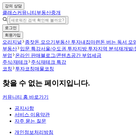
강의 상담
클래스
커뮤니티
부동산중개
로그인
회원가입
오리지널
종잣돈 모으기
부동산 투자
내집마련
돈 버는 독서 모
부동산
입문 특강
서울/수도권 투자
지방 투자
지역 분석
재개발/
부업
온라인 판매
블로그/콘텐츠
공간 부업
세금
주식/재테크
주식
재테크 특강
코칭
투자코칭
매물코칭
찾을 수 없는 페이지입니다.
커뮤니티 홈 바로가기
공지사항
서비스 이용약관
자주 묻는 질문
개인정보처리방침