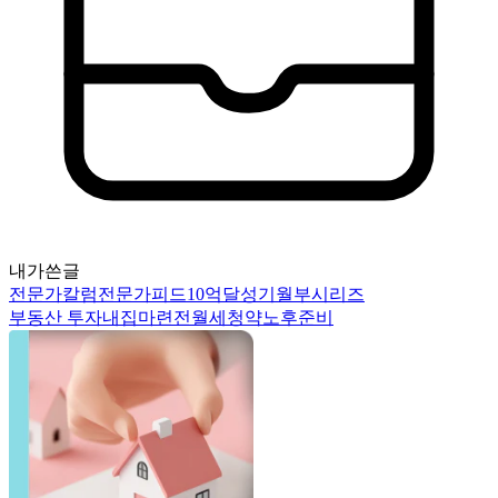
내가쓴글
전문가칼럼
전문가피드
10억달성기
월부시리즈
부동산 투자
내집마련
전월세
청약
노후준비