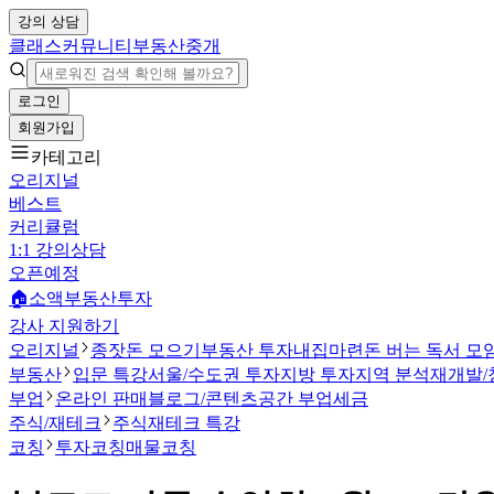
강의 상담
클래스
커뮤니티
부동산중개
로그인
회원가입
카테고리
오리지널
베스트
커리큘럼
1:1 강의상담
오픈예정
🏠소액부동산투자
강사 지원하기
오리지널
종잣돈 모으기
부동산 투자
내집마련
돈 버는 독서 모
부동산
입문 특강
서울/수도권 투자
지방 투자
지역 분석
재개발/
부업
온라인 판매
블로그/콘텐츠
공간 부업
세금
주식/재테크
주식
재테크 특강
코칭
투자코칭
매물코칭