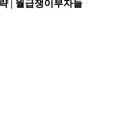
전략
| 월급쟁이부자들