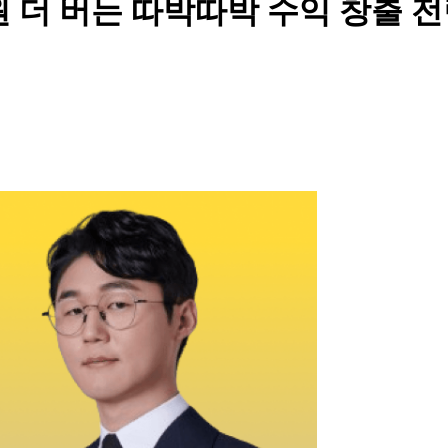
만원 더 버는 따박따박 수익 창출 