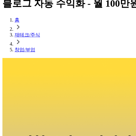
블로그 자동 수익화 - 월 100
홈
재테크/주식
창업/부업