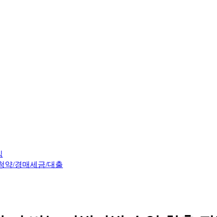
임
청약/경매
세금/대출