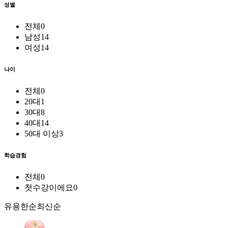
성별
전체
0
남성
14
여성
14
나이
전체
0
20대
1
30대
8
40대
14
50대 이상
3
학습경험
전체
0
첫수강이에요
0
유용한순
최신순