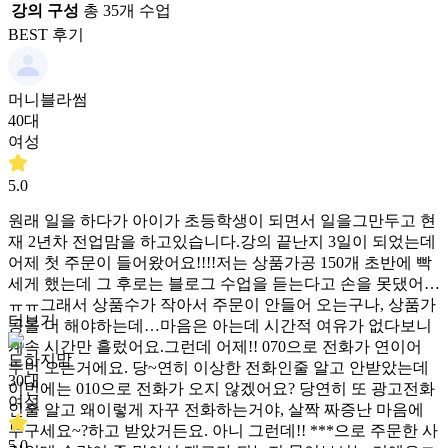
강의 구성
총
35
개 수업
BEST 후기
머니블라썸
40대
여성
5.0
원래 일을 하다가 아이가 초등학생이 되면서 일을그만두고 현
재 2년차 전업맘을 하고있습니다.강의 끝난지 3일이 되었는데
어제 첫 주문이 들어왔어요!!!!저는 상품가공 150개 초반에 빡
세게 했는데 그 후로는 블로그 수업을 듣는다고 손을 못댔어요
ㅠㅠ그래서 상품수가 작아서 주문이 안들어 오는구나, 상품가
더보기
공을 더 해야하는데…마음은 아는데 시간적 여유가 없다보니
계속 시간만 흘렀어요.그런데 어제!! 070으로 전화가 연이어
도하지맘
두번 오는거에요. 당~연히 이상한 전화인줄 알고 안받았는데
30대
이번에는 010으로 전화가 오지 않겠어요? 당연히 또 광고전화
여성
인줄 알고 왜이렇게 자꾸 전화하는거야, 살짝 짜증난 마음에
누구세요~?하고 받았거든요. 아니 그런데!! ***으로 주문한 사
5.0