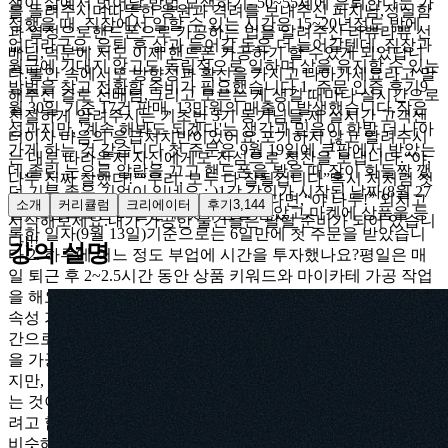
쟁이 삶에서 벗어날 방법 모색하기- 50~55세에 은퇴한다는 가
를 들려주시며따뜻한 응원과 격려를 보내주신 피치님,성실함
정했을 때, 직장에서 일할 수 있는 시간은 15~20년정도 밖에
과 열정으로핸드폰으로 가공하는 법을 알려주신 라쀼라쀼 선
없더라구요. 은퇴 후 삶과 들어갈 돈은 더 늘어갈텐데, 직장과
배님,덕분에 저도 이제 핸드폰 가공하기 할 수있게 되었답니
월급에 기대지 않고도 독립적으로 일하며 삶을 유지할 수 있는
다.불안 속에서도 방향성과 확신을 가지고 나아가세요라고 말
방법을 찾고 전환할 준비가 필요했습니다.1. 주문 인증 후기9
해주신 길로 선배님,그리고 모르는 게 생길 때마다 실시간으로
월 30일 기준 17건 판매, 13만원의 매출이 발생했습니다.작은
친절하게 알려주시는 기초반 3기 동기님들,제 실시간 고객센
성과지만, '계속 해봐도 되겠다'는 생각과 믿음이 한발 더 나아
터이자 마음의 응급처치반이었어요.포기하지 않고 알려주시
가게 하는 것 같습니다.첫 주문은 9월 19일에 쿠팡에서 받았는
는 대로 따라온저 자신에게도 진심으로 칭찬을 보냅니다.“야,
데,졸린 눈으로 알람을 끄고 핸드폰을 봤을 때 잠이 화들짝 깼
나두 진짜 잘했다!”“우리, 모두 다 잘될겁니다”혹시 저처럼 첫
던 기분 좋은 기억이 있네요 :-)1강 강의가 시작된 날짜(8월 27
주문을 간절히 기다리고 있는 분이 있다면,“야 나두!” 외치고
소개
커리큘럼
크리에이터
후기
3,144
일) 기준으로는 23일만에 첫 주문을 받았고,마켓에 상품을 등
시작해보세요.내가 가공한 물건들은 팔릴 준비가 되어 있습니
록한 일자(9월 13일)기준으로는 6일만에 첫 주문을 받았습니
다!!!
강의 설명
다.2. 하루에 어느 정도 부업에 시간을 투자했나요?평일은 매
일 퇴근 후 2~2.5시간 동안 상품 키워드와 마이카테 가공 작업
을 해요.주말은 토요일 일요일 합쳐서 4~5시간 동안 이미지,
속성 가공, 상품 등록, 기타 오류 수정 등을 진행하고 있어요.시
간으로 치면 한 주에 14~17.5 시간을 투자하고, 150개의 상품
을 가공하고 등록하고 있습니다.좀 더 욕심내서 해볼 수도 있
지만, 지치지 않고 오래하기 위해서는 내 일상을 깨뜨리지 않
는 것이 중요하다는 점을 느껴서 무리하지 않는 선에서 지속하
려고 합니다.속도의 차이는 있지만 일정 수준이 지나면 결국
비슷해지는 순간이 온다고 생각해요.각자에게 맞는 속도와 호