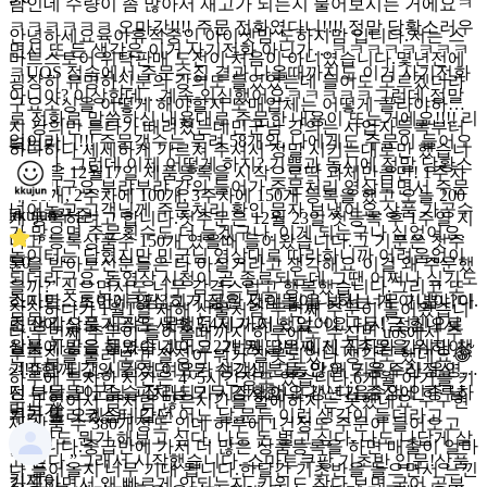
람인데 수량이 좀 많아서 재고가 되는지 물어보시는 거에요ㅋ
ㅋㅋㅋㅋㅋㅋ 오마갓!!!! 주문 전화였다니!!!! 정말 당황스러우
안녕하세요육아휴직중인 아이셋맘 도하지맘 입니다.저는 스
면서 또 든 생각은 이거 사기전화 아닌가…ㅋㅋㅋㅋㅋㅋㅋㅋ
마트스토어 위탁판매 도전이 처음이 아니였습니다.몇년전에
ㅋUOS 접속에서 주문수집 결과 나올때까지도 이거 사기전화
굉장히 유명하신분의 강의도 들었었는데 들어도 모르겠더라
아니야? 이상한데…계속 의심했어요ㅋㅋㅋㅋㅋ그런데 정말
구요소싱을 어떻게 해야할지 도매업체는 어떻게 골라야하는
로 전화로 말씀하신 내용대로 주문한 내용이 뜨는거에요!!!! 리
지 강의만 듣다가 때려쳤는데민군님 강의는 사업자등록부터
얼이라니!!! 주문갯수는 무려 58개와, 나에게도 주문이 들어오
더보기
하나하나 세세하게 가르쳐 주셔서 정말 시키는대로만 했습니
는구나. 그런데 이제 어떻게 하지? 기쁨과 동시에 정말 당황스
다.처음 12월17일 제품등록을 시작으로딱 과제만큼만! 1주차
럽더라구요.부랴부랴 강의 들어가 주문처리 영상보면서 주문
에 50개, 2주차에 100개, 3주차에 150개 등록을 했고 오늘 200
넣어놓고 고객님께 주문처리 확인 문자 보냈어요.상품 가공수
kkujun꾸준
개 등록하려고 합니다.첫주문은 12월 23일 첫등록 후 1주일 지
가 많으면 주문횟수도 더 늘겠구나. 이게 되는구나 싶었어요.
나고 등록상품수 150개 였을때 들어왔습니다.그 기분은 첫주
놀이터는 닫혔지만 민군님 영상대로 따라하니까 어려움없이
5.0
문을 받아보신분들은 다 아실거라고 생각해요‘이걸 왜 주문했
되더라구요. 동영상 시청이 곧 종료되는데 그땐 어쩌나 싶기도
을까?’ 싶으면서도 너무 감격스럽고 행복했습니다.그리고 또
하지만…초반에 열심히 가공한 것이 빛을 봐서 너무 기쁩니다.
스마트스토어? 쿠팡?그거 젊은 사람들이나 하는 거 아니야?이
잠잠하다가 1월1일 새해 선물처럼 두번째 주문이 들어왔습니
초반에 상품가공은 새벽 3,4시 까지 했었어요.다시금 힘내서
런 생각으로 시작도 못했던 제가,어느 날 ‘야 나두!’ 정신으로
다.두번째 주문이 들어올때까지 하루에도 수십번 uos에서 주
상품 가공을 해봐야 겠어요. 2번째, 3번째 신규주문을 위하여~
월부에 발을 들였습니다.고2가 된 딸은 이제 식사와 간식만 챙
문수집을 눌러보고 설정이 뭐가 잘못되었나 생각도 했네요😂
~!!!!함께 강의 들었던 모든 수강생분들, 많은 도움 주신 운영
겨주면 되고,시간적 여유가 생기니 그동안 애 키우느라정신 없
하루에 투자한 시간은 4~5시간정도 였습니다.6개월 아기를 키
진 분들, 민군님, 피치님 모두 감사합니다^^다음수익 인증 남
던 나날들이 슬슬 정리되기 시작했어요.갱년기 증상에 하루하
우고 있어서 맘처럼 많은시간을 할애하지는 못했네요 ㅜㅜ현
더보기
기러 또 오겠습니다^^
루가 롤러코스터 같던 어느 날,문득 이런 생각이 들더라고
재 상품 수 380개정도 인데 하루에 1건정도 주문이 들어오고
요.“나도 뭔가 해보고 싶다. 나도 돈 벌고 싶다. 나도 나답게 살
있습니다.중급반에 가서 더 많은 상품등록을 하면 매출이 얼마
고 싶다.”그래서 시작했습니다. 스마트쿠팡 기초반 입문!상품
나 들어올지 너무 기대 됩니다.한달간 기초반을 들으면서 느낀
킹제이
가공하면서 왜 빠르게 안되는지, 키워드 찾다 보면 국어 공부