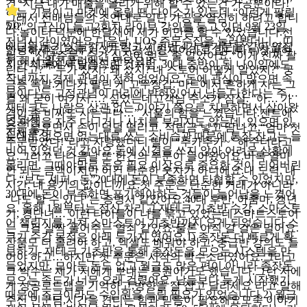
건 ‘지금 내가 매출을 올리기 위해 할 수 있는건 가공뿐이다!’
하는 기분이고,마켓에 올릴 땐 다이소가 있는데 “이런게 팔릴
그래서 선배님들의 조언대로 일단 가공을 열심히 하려고 합니
5.0
까?”의구심이 들고2회차 라이브 강의를 듣고 있던 9월 23일,
다.놀이터 덕분에 한달새에 제가 이만큼 할 수 있었습니다.선
저녁시간이였어요.다음날, UOS 주문수집을 눌러봤더니…띠
배님들,동기님들 감사드리고 기초반 4기 동기분들 같이 열심
안녕하세요. 스쿠기 3기 수강생 킹제이라고 합니다 :-)창피하
링— “신규주문” 순간 심장이 멎는 줄 알았어요.“이게 진짜 팔
히 해서 월천클럽에서 만나요!!
지만 제목에서 말씀드린 것처럼, 30대 중반이 된 나이임에도
린다고?” “누가 샀지? 왜 샀지? 내 스토어 어떻게 알았지?” 궁
작년까지 경제 관념이 전혀 없었어요.'돈에 관심이 많으면 속
금증 폭발.게다가 팔린 게 고무장갑. 마트에서 흔하게 사는 그
물이다'는 고정관념이 머리에 박혀있어서 남들 다한다는 주식,
걸 왜 굳이 여기서…? 싶었는데고객님 주소가 잠실. “아… 가
재테크도 나랑은 상관 없는 이야기 쯤으로 치부하면서 살아왔
격이 좀 비싸도 사는구나…” 서울의 힘을 느꼈습니다.젠트에
더보기
죠.여행을 자주 다니거나 사치를 부리지도 않는데, 있으면 있
주문 넣으면서 손이 덜덜 떨리고, 적립금 넣고 땀나고,“엄마 첫
전체후기
는대로 없으면 없는대로 쓰는 소비습관 때문에 통장 잔고는 늘
주문받았다!”라고 자랑했더니 딸이 “추카추카~” 해주더라고
비어 있었던 것 같아요.돈에 신경을 쓰지 않아 어려운 상황에
요.그리고 다다음날 또 한건의 주문이 들어왔어요.비록 얼마
몰리면, 그때야말로 돈은 필요 이상으로 중요한 것이 되어버린
안 되는 금액이지만 이건 단순한 숫자가 아니에요.내 노력, 내
다.“보도 셰퍼 - 돈”20대에 돈이 부족하면 타협할 수 있었지만,
시간, 내 용기의 값이니까요.첫 주문은 단순한 거래가 아니라
30대에 돈이 부족하면 포기해야하는 것들이 늘어남을 느꼈어
“나도 할 수 있다”는 증명서 같았어요.40대 후반, 아줌마, 갱년
요. 올해 1월부터는 정신 차리고 재테크 기초반 수강, 스마스토
기, 경단녀… 이런 타이틀이 나를 묶고 있었는데스마트스토어
어 챌린지를 거쳐 스마스트어 기초반까지 오게 되었습니다.스
는 그걸 살짝 풀어주는 열쇠 같았죠.물론 아직 갈 길은 멀어요.
쿠기 수강 목적은 아래 두가지 였어요.1) 종잣돈 더 빠르게 확
상품도 더 올려야 하고, 엑셀도 배워야 하고, 중급반 강의도 들
보하기- 재테크 기초반을 통해 종잣돈을 모으는 시스템을 만
어야 하고…하지만 첫 주문은 시작의 박수소리였어요.그리고
들었지만, 모아둔 돈도 없고 월급도 많은 편이 아니라 종잣돈
그 박수는 제가 저에게 보내는 응원이기도 했습니다.그런 저에
모으는 속도가 너무 오래 걸렸어요. 남들보다 늦게 시작했기
게 성공로드맵을 기억하고,방향을 잘 잡고 달리세요 라고 말해
때문에 조금이라도 수입원을 늘릴 필요가 있었습니다.2) 월급
주신 민군님,시간을 견디는 힘과 믿음이 필요해요모죽 이야기