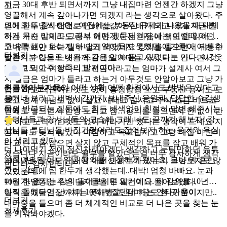
지금 30대 후반 되면서까지 그냥 내집마련 언젠간 하겠지 그냥
고..
영끌해서 계속 갚아나가면 되겠지 라는 생각으로 살아왔다. 주
그래도 또 감사한건.. 예전에는 부동산 규제가 나왔을 때 대체
변에 한두명씩 매매로 인해 집값이 두배가 되고 내가 지금 뭘
저게 무슨 말이고 그래서 어떤게 문제인지 나는 이럴때 어떤
하는 거지 이제라도 공부 해야 겠다는 마음에 책도 안 읽어 보
준비를 해야 하는지 하나도 알아듣지 못했던 얘기들이 이번 한
고 유튜브만 보다 월부 알게 되었네요 강의를 들으면서 뒤통수
더보기
달간의 수업으로 내가 조금은 알아 듣고 있었다는 거다. 이것
맞는기분 다들 느꼇을꺼 같네요 20대는 사치 티도 안나면서 옷
만으로도 아주 장족의 발전이다.
사입고 먹고 여행다니고 저금이라고는 엄마가 설계사 여서 그
저 월급은 엄마가 들라고 하는거 아무것도 안알아보고 그냥 가
월급쟁이부자들의 어떤 상황 어떤 환경에서도 방법은 있다고
든든한자본가886
입을 하고 적금이란것도 없이 흥청망청 쓰고 부동산 용어도 모
용기내 보라고 새벽시간까지 보내주신 응원과, 답답한 수강생
40대
르고 경제 개념도 없이 살고 재테크 랍시고 주식 조금 비트코
들의 반복되는 질문에도 힘든 내색없이 친절히 답변 해주시는
여성
인에도 넣으면서 한방 노리고 참…강의를 들으면서 한 없이 반
튜텨님들과 강사님들의 모습에 그래 나도 끝까지 해보자! 강
성 하고 노력이란것도 없이 바라기만 했다는 생각이 드네요 지
사님들 튜터님들 바짓가랑이라도 잡아보자 하는 용기와 욕심
5.0
금이라도 늦지 않았다 다짐하고 목표랍시고 그냥 내집 마련이
이 생기고 있다.
라고 뜬구름 잡으면 살지 않고 구체적인 목표를 잡고 배워 가
더 나이먹기 전에 정신차려야겠다 생각하고 눈팅만하던 유튜
겠습니다 지금이라도 월부를 알았다는걸 너무 감사하게 생각
브로 3년 된 너나위님 강의를 신청하게 됐어요. 그냥 뭐 흔한
20여년을 살아도 근처에 어떤 아파트가 있는지 돌아보지도 않
합니다. 감사합니다
그런 강의에 팁 한두개 생각했는데..대박! 엄청 바빠요. 눈과
았었는데..
머리가. 왠지는 강의 들어보시면 알거에요. 이 강의를 10년만
10월 한달동안 주변 단지들을 두 세번이나 돌아보았다.
일찍 들었다면 난 이미 10억 부잘텐데 하는 안타까움이.
아직은 매물임장까지는 못해봤고, 앞마당도 한 곳 뿐이지만..
더보기
내마중을 들으며 좀 더 체계적인 비교로 더 나은 곳을 찾는 눈
전체후기
을 키워봐야겠다.