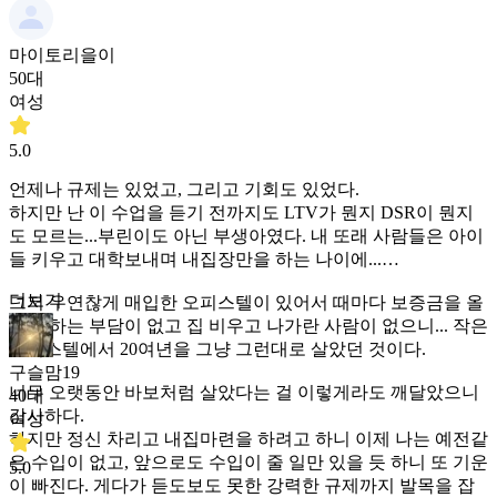
마이토리을이
50대
여성
5.0
언제나 규제는 있었고, 그리고 기회도 있었다.
하지만 난 이 수업을 듣기 전까지도 LTV가 뭔지 DSR이 뭔지
도 모르는...부린이도 아닌 부생아였다. 내 또래 사람들은 아이
들 키우고 대학보내며 내집장만을 하는 나이에...
더보기
그저 우연찮게 매입한 오피스텔이 있어서 때마다 보증금을 올
려야 하는 부담이 없고 집 비우고 나가란 사람이 없으니... 작은
오피스텔에서 20여년을 그냥 그런대로 살았던 것이다.
구슬맘19
너무 오랫동안 바보처럼 살았다는 걸 이렇게라도 깨달았으니
40대
감사하다.
여성
하지만 정신 차리고 내집마련을 하려고 하니 이제 나는 예전같
은 수입이 없고, 앞으로도 수입이 줄 일만 있을 듯 하니 또 기운
5.0
이 빠진다. 게다가 듣도보도 못한 강력한 규제까지 발목을 잡