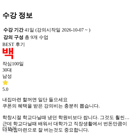
수강 정보
수강 기간
41일 (강의시작일 2026-10-07 ~ )
강의 구성
총
9
개 수업
BEST 후기
작심100일
30대
남성
5.0
내집마련 할꺼면 일단 들으세요
쿠폰의 혜택을 받은 강의비는 충분히 뽑습니다.
학창시절 학교다닐때 냈던 학원비보다 쌉니다. 그것도 훨씬
근데 학교다닐때 배워서 대학가고 직장생활에서 번돈만큼이
더보기
나 내집마련으로 잘 버는것도 중요합니다.