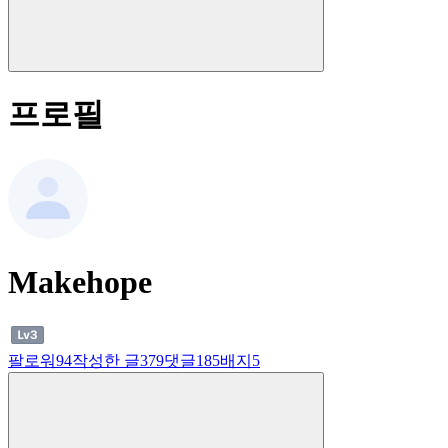
프로필
Makehope
팔로워
94
작성한 글
379
댓글
185
배지
5