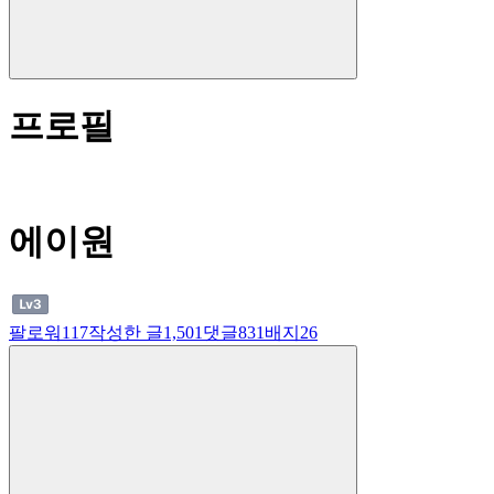
프로필
에이원
팔로워
117
작성한 글
1,501
댓글
831
배지
26