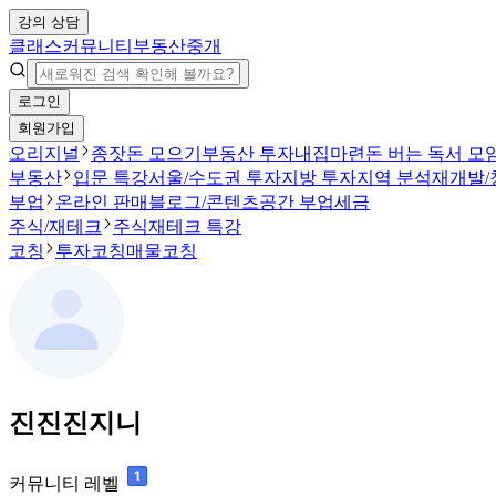
강의 상담
클래스
커뮤니티
부동산중개
로그인
회원가입
오리지널
종잣돈 모으기
부동산 투자
내집마련
돈 버는 독서 모
부동산
입문 특강
서울/수도권 투자
지방 투자
지역 분석
재개발/
부업
온라인 판매
블로그/콘텐츠
공간 부업
세금
주식/재테크
주식
재테크 특강
코칭
투자코칭
매물코칭
진진진지니
커뮤니티 레벨