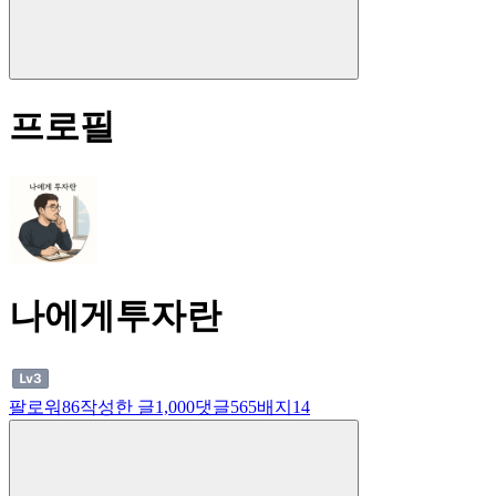
프로필
나에게투자란
팔로워
86
작성한 글
1,000
댓글
565
배지
14