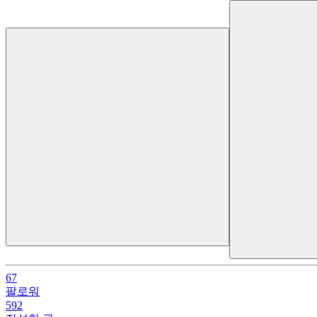
67
팔로워
592