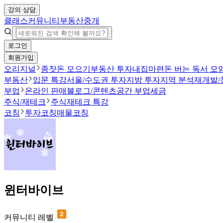
강의 상담
클래스
커뮤니티
부동산중개
로그인
회원가입
오리지널
종잣돈 모으기
부동산 투자
내집마련
돈 버는 독서 모
부동산
입문 특강
서울/수도권 투자
지방 투자
지역 분석
재개발/
부업
온라인 판매
블로그/콘텐츠
공간 부업
세금
주식/재테크
주식
재테크 특강
코칭
투자코칭
매물코칭
윈터바이브
커뮤니티 레벨