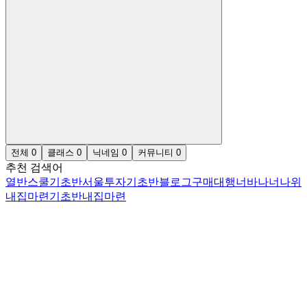
전체
0
클래스
0
닉네임
0
커뮤니티
0
추천 검색어
열반스쿨기초반
서울투자기초반
블로그
구매대행
너바나
너나위
내집마련기초반
내집마련