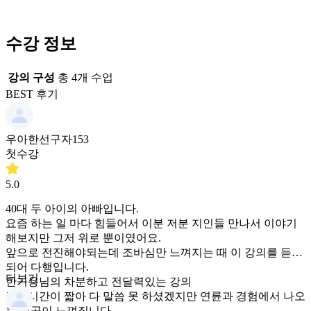
수강 정보
강의 구성
총
4
개 수업
BEST 후기
우아한선구자153
첫수강
5.0
40대 두 아이의 아빠입니다.
요즘 하는 일 마다 힘들어서 이분 저분 지인들 만나서 이야기
해보지만 그저 위로 뿐이였어요.
앞으로 전진해야되는데 조바심만 느껴지는 때 이 강의를 듣게
되어 다행입니다.
더보기
한기용님의 차분하고 전달력있는 강의
강의시간이 짧아 다 말씀 못 하셨겠지만 연륜과 경험에서 나오
는 내공이 느껴집니다