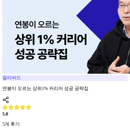
얼리버드
연봉이 오르는 상위1% 커리어 성공 공략집
5.0
5
개 후기