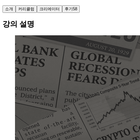
소개
커리큘럼
크리에이터
후기
58
강의 설명