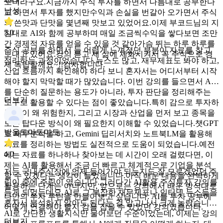
40대
오더라구요.지금까지 주식 투자를 하면서 나름대로 공부한다
남성
고 하면서 투자를 했지만수익과 손실을 번갈아 오가면서 주식
의 쓴맛과 단맛을 몇년째 맛보고 있었어요.이제 부코드님의 지
5.0
침대로 AI와 함께 공부하며 매일 조금씩수익을 쌓다보면 조만
간 경제적 자유를 얻을 수 있을 것 같아가슴 뛰는 하루 하루를
주식 공부를 하면서 늘 어렵게 느껴졌던 부분이 자료를 찾고
보내고 있어요.강의 듣고 제 삶에 체화시켜서 꼭 주식으로 경
정리하는 과정이었습니다.뉴스도 많고, 재무제표도 봐야 하고,
제 독립할께요~!!감사합니다.
산업 흐름까지 확인해야 하다 보니 혼자서는 어디서부터 시작
해야 할지 막막할 때가 많았습니다. 이번 강의를 들으면서 AI
를 단순히 질문하는 용도가 아니라, 투자 판단을 정리해주는
더보기
도구로 활용할 수 있다는 점이 좋았습니다.특히 감으로 투자하
는 것이 왜 위험한지, 그리고 시장과 산업을 먼저 보고 종목을
보는 탑다운 방식이 왜 필요한지 이해할 수 있었습니다.챗GPT
방울토마토마토
로 재무분석을 하고, Gemini 딥리서치와 노트북LM을 활용해
자료를 정리하는 방법도 실전적으로 도움이 되었습니다.예전
4.0
에는 자료를 하나하나 찾아보는 데 시간이 오래 걸렸다면, 이
제는 AI를 활용해서 조금 더 빠르고 체계적으로 기업을 분석
저는 국내주식장에 언제 들어가야 되는지도 잘 모르겠었던 주
할 수 있겠다는 생각이 들었습니다.아직 배운 내용을 완벽하게
린이 중에 주린이 였습니다.그러다가 AI활용 주식투자 강의를
활용하는 단계는 아니지만, 앞으로는 강의에서 배운 방식대로
듣게 되었는데요.AI로 그 복잡한 재무제표나 인터넷 뉴스들을
나만의 투자 루틴을 만들어보고 싶습니다. AI를 투자 공부에
혼자서 분석하지 않아도 된다는 걸 알고나서 크게 놀랐습니다.
어떻게 연결해야 할지 감을 잡을 수 있었던 강의였습니다.
AI로 간단한 생활지식만 물어보던 수준이었는데, 이제는 강의
더보기