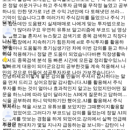
은 정말 쉬운거구나 하고 주식투자 금액을 무작정 늘였고 공부
하나도 안한 댓가로 1년 큰 수익 2년만에 다 토해냇던 쓰라린
기억이 있습니다그후 여러가지 주식강의를 들었으나 주식 기
더보기
본 잡는데만 도움됐지 실제매매로 나에게 맞는 투자법으로는
차이가 많더라구요 우연히 유튜브 알고리즘에 부코드 님 영상
을 접했고늘 혼자서 뉴스찾고 검색기로 종목 검색하고 직장다
나시문
니는 입장에서 지속하기가 힘든차에 ai로 주식투자를 활용하
50대
면 얼마나 도움될까 호기심생기던 차에 이번 강의를 듣고 하나
여성
하나 적용해가니 정말 큰 도움이 되었습니다바쁜 직장생활속
에서도 종목검색 분석 등 빠른 시간에 모든걸 정리할수있느니
5.0
발빠르게 대응이 되더군요강의 공부한것들 계속 적용해서 나
만의 것으로 만들어 성공투자자로 나아 가보겟습니다^^
안녕하세요이렇게 좋은 강의를 만들어 주셔서 감사하다는 말
을 먼저 드리고 싶어요정말 감사합니다.AI를 활용해서 주식
투자를 하는 것이 얼마나 효과적인지 알고는 있었지만어떤 질
문을 하느냐에 따라 답이 달라지는 AI에게 질문하고 답하며주
식을 공부하려 하니 막막하기만 했어요.AI를 활용해서 주식
더보기
투자하는 책을 사보고 유튜브를 보았지만 그때뿐이지활용할
수가 없었어요.그러다가 부코드님 강의를 들었는데 정말 AI의
신세계를 맛보는 경험을 하게 되었어요.강의에서 살짝 언급해
지웅군
주셨던 현대차가 몇일 지나자 급등하는걸 보니와~ 감탄이 나