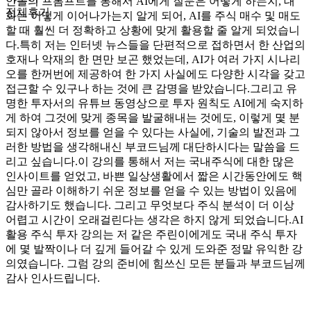
안들의 프롬프트를 통해서 AI에게 질문은 어떻게 하는지, 대
전체후기
화는 어떻게 이어나가는지 알게 되어, AI를 주식 매수 및 매도
할 때 훨씬 더 정확하고 상황에 맞게 활용할 줄 알게 되었습니
다.특히 저는 인터넷 뉴스들을 단편적으로 접하면서 한 산업의
호재나 악재의 한 면만 보곤 했었는데, AI가 여러 가지 시나리
오를 한꺼번에 제공하여 한 가지 사실에도 다양한 시각을 갖고
접근할 수 있구나 하는 것에 큰 감명을 받았습니다.그리고 유
명한 투자서의 유튜브 동영상으로 투자 원칙도 AI에게 숙지하
게 하여 그것에 맞게 종목을 발굴해내는 것에도, 이렇게 몇 분
되지 않아서 정보를 얻을 수 있다는 사실에, 기술의 발전과 그
러한 방법을 생각해내신 부코드님께 대단하시다는 말씀을 드
리고 싶습니다.이 강의를 통해서 저는 국내주식에 대한 많은
인사이트를 얻었고, 바쁜 일상생활에서 짧은 시간동안에도 핵
심만 골라 이해하기 쉬운 정보를 얻을 수 있는 방법이 있음에
감사하기도 했습니다. 그리고 무엇보다 주식 분석이 더 이상
어렵고 시간이 오래걸린다는 생각은 하지 않게 되었습니다.AI
활용 주식 투자 강의는 저 같은 주린이에게도 국내 주식 투자
에 몇 발짝이나 더 깊게 들어갈 수 있게 도와준 정말 유익한 강
의였습니다. 그럼 강의 준비에 힘쓰신 모든 분들과 부코드님께
감사 인사드립니다.