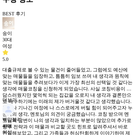
BEST 후기
숭이
30대
여성
5.0
대출규제로 볼 수 있는 물건이 줄어들었고, 그럼에도 예산에
맞는 매물들을 임장하고, 틈틈히 임보 쓰며 내 생각과 원칙에
맞는 매물들을 추려보다가 이게 가장 최선의 선택일 것 같다는
생각에 매물코칭을 신청하게 되었습니다. 사실 코칭비용이 부
담스러웠지만 몇억씩 되는 집값을 오로지 내 생각과 결론만으
더보기
로 매수하기에는 미래의 제가 버거울것 같다고 생각했습니다.
특히나 기나긴 여정에 나 스스로에게 버틸 힘이 되어주고자 누
군가의 생각, 멘토님의 의견이 궁금했습니다. 코칭 받으며 멘
백맘블리
토님의 답변이 나의 생각과 일치하는 부분이 많았으며 추가로
40대
향후 전략과 이 매물과 비교할 곳도 힌트로 알려주셔서 바로
여성
전임해보았고, 그리고 가족들과 허심탄회하게 이야기하며 제