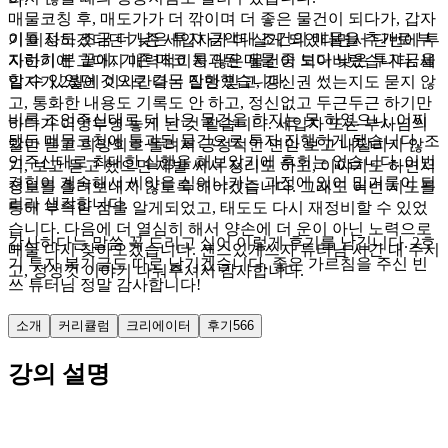
매물코칭 후, 매도가가 더 깎이며 더 좋은 물건이 되다가, 갑자
이틀 정도 조금 더 낮은 투자 금액대 조건의 매물을 추가로 부
기 이사하겠다던 기존 세입자가 더 살게 되었다면서 단번에 투
지런히 본 끝에, 기존 매코 통과된 매물 중 보다 낮은 투자금을
자하기에 그다지 매력적이지 않은 물건이 되어버렸습니다. 세
할 수 있었던 것으로 결국 진행했습니다.
입자가 2월에 이사간다는 말만 믿고, 갱신권 썼는지도 묻지 않
고, 통화한 내용도 기록도 안 하고, 정신없고 두근두근 하기만
비록 조언주신대로 더 나은 물건을 하지는 못 하였으나, 어찌
하다가 어영부영 놓게 된 것 같습니다. 세입자 또는 부사님의
됐든 매물코칭에 통과된 물건으로 투자 진행하게 됐습니다. 조
말만 듣고 희망회로 돌려서 긍정적인 면만 보고 내달리지 않
언주신대로 최대한 실행을 해보았기에 후회는 없습니다. 이번
기, 보고 듣고 했으면 제발 써서 정리도 하고, 이야기도 하면서
경험이 계속해서 씨앗을 심어나가는 과정에 있어 밑거름이 되
정보를 흘려보내지 않도록 해야겠습니다. 그래도 이번 시도를
리라 생각합니다.
통해 부족한 점을 알게되었고, 태도도 다시 재정비할 수 있었
습니다. 다음에 더 열심히 해서 양손에 더 운이 아닌 노력으로
감사하다는 말씀 꼭 드리고 싶어 이렇게 후기를 남깁니다. 2호
매물 다시 찾아오겠습니다. 센스있게쓰자 튜터님 시간 내 주시
기 투자 복기글도 따로 남기겠습니다. 좋은 가르침을 주신 빈
고, 정성껏 이야기 나눠주셔서 감사합니다.
쓰 튜터님 정말 감사합니다!
소개
커리큘럼
크리에이터
후기
566
강의 설명