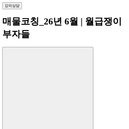
강의
상담
매물코칭_26년 6월
| 월급쟁이
부자들