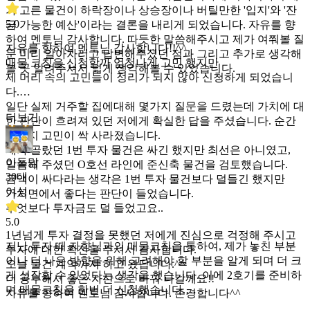
가 고른 물건이 하락장이나 상승장이나 버틸만한 '입지'와 '잔
5.0
금 가능한 예산'이라는 결론을 내리게 되었습니다. 자유를 향
하여 멘토님 감사합니다. 따듯한 말씀해주시고 제가 여쭤볼 질
자유를 향하여 멘토님 감사합니다!!^^
문 미리 알아차리고 답변해주셨던 점과 그리고 추가로 생각해
매물 코칭을 신청할까 엄청나게 고민 했지만
볼 곳 알려주셔서 넓게 생각해볼 수 있었습니다.
제 머리 속의 고민들이 정리가 되지 않아 신청하게 되었습니
다.
일단 실제 거주할 집에대해 몇가지 질문을 드렸는데 가치에 대
더보기
한 판단이 흐려져 있던 저에게 확실한 답을 주셨습니다. 순간
두가지 고민이 싹 사라졌습니다.
제가 골랐던 1번 투자 물건은 싸긴 했지만 최선은 아니였고,
이돌맘
말씀해 주셨던 O호선 라인에 준신축 물건을 검토했습니다.
30대
금액이 싸다라는 생각은 1번 투자 물건보다 덜들긴 했지만
여성
가치면에서 좋다는 판단이 들었습니다.
무엇보다 투자금도 덜 들었고요..
5.0
1년넘게 투자 결정을 못했던 저에게 진심으로 걱정해 주시고
지난 투자 때 자향님과의 매물코칭을 통하여, 제가 놓친 부분
투자에 대한 확신을 주셔서 감사합니다.
이나 더 나은 방향을 위해 고려해야 할 부분을 알게 되며 더 크
오늘 물건 계약까지 하고 왔답니다.^^
게 성장할 수 있었다는 생각을 했습니다. 이에 2호기를 준비하
더 공부해서 좋은 자산으로 바꿔 나갈께요!!
며 매물코칭을 한번 더 신청했습니다.
자유를 향하여 멘토님 감사합니다. 존경합니다^^