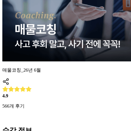
매물코칭_26년 6월
4.9
566
개 후기
수강 정보