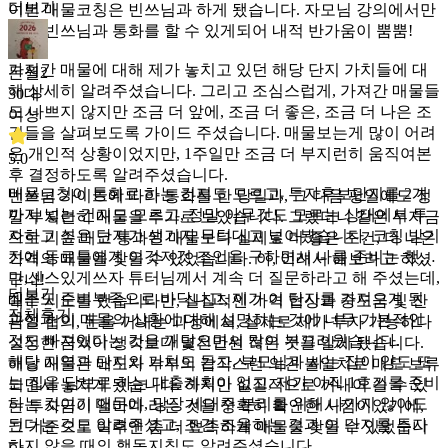
더보기
이번 매물코칭은 빈쓰님과 하게 됐습니다. 자모님 강의에서만
듣던 빈쓰님과 통화를 할 수 있게되어 내적 반가움이 뿜뿜!
가져간 매물에 대해 제가 놓치고 있던 해당 단지 가치들에 대
돈월2
해 상세히 알려주셨습니다. 그리고 조심스럽게, 가져간 매물들
30대
도 나쁘지 않지만 조금 더 앞에, 조금 더 좋은, 조금 더 나은 조
여성
건들을 살펴보도록 가이드 주셨습니다. 매물보는게 많이 어려
운 개인적 상황이었지만, 1주일만 조금 더 부지런히 움직여본
5.0
후 결정하도록 알려주셨습니다.
매물코칭이 통화로 하는 건지도 모르고, 투자후보단지를 2개
빈쓰님 가이드에 따라 통화를 한 당일과, 그 다음 평일에도 정
까지 넣는 건지도 모르고, 정말 아무것도 모르는 상태에서 투
말 부지런히 매물을 추가로 보았습니다. 그랬더니 같은 투자금
자하고 싶은 단지가 생기자 무턱대고 넣어봤습니다. 코칭 받기
으로 기존 매코 통과된 매물보다 실제로 더 좋은 조건, 더 나은
전에 동료들에게 이것저것 조언을 구하면서 나름 준비는 했지
가격의 매물을 찾을 수 있었습니다. 아, 이래서 해보라고 하셨
만,센스있게쓰자 튜터님께서 계속 더 질문하라고 해 주셨는데,
구나!
더보기
질문도 준비부족으로 바닥나고, 제가 이 단지를 가져오게 된
매수 시도를 했습니다만, 실질적인 가격 협상과 중도금 및 잔
전체후기
과정과 이 매물의 상황에 대해 설명하는 것에 너무 기본적인
금일 협의, 돈을 꺼내는 과정에서, 실제로 제가 투자 가능하다
것도 빠져있다는 것을 깨달으면서 많이 부끄러웠습니다.
설정한 금액이 생각보다 몇천만원 적은 것을 알게 됐습니다.
해당 지역과 단지의 가치도 듣고, 부모님과 사는 집이 양도 또
해당 매물은 매도자 부부의 갑작스런 의견 불일치로 매도 보류
는 집을 담보로 하는 대출계획이 없고, 제가 아직 1호기를 준비
되면서 놓치게 됐습니다. 하지만 실질적으로 꺼내어 쓸 수 있
하는 것이기 때문에, 당장 세대주 분리를 위해 나가지 않아도
는 투자금이 얼마다 라는 것을 정확히 확인한 시점이었기에,
된다는 것도 알려주셨고, 조건 조율하는 것과 이 단지를 투자
그 기준으로 이후엔 좀 더 뾰족하게 매물을 찾을 수 있었습니
하지 않을 때의 행동지침도 알려주셨습니다.
다.